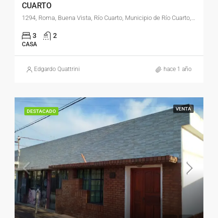
CUARTO
1294, Roma, Buena Vista, Río Cuarto, Municipio de Río Cuarto, Pedanía Río Cuarto, Departamento Río Cuarto, Provincia de Córdoba, X5800, Argentina
3
2
CASA
Edgardo Quattrini
hace 1 año
VENTA
DESTACADO