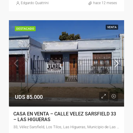
Edgardo Quattrini
hace 12 meses
VENTA
DESTACADO
UDS 85.000
CASA EN VENTA – CALLE VELEZ SARSFIELD 33
– LAS HIGUERAS
33, Vélez Sarsfield, Los Tilos, Las Higueras, Municipio de Las Higueras, Pedanía Río Cuarto, Departamento Río Cuarto, Provincia de Córdoba, X5800, Argentina