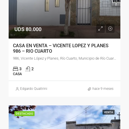
UDS 80.000
CASA EN VENTA – VICENTE LOPEZ Y PLANES
986 – RIO CUARTO
986, Vicente López y Planes, Río Cuarto, Municipio de Río Cuarto, Pedanía Río Cuarto, Departamento Río Cuarto, Córdoba, X5800, Argentina
3
2
CASA
Edgardo Quattrini
hace 9 meses
VENTA
DESTACADO