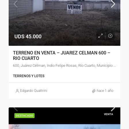
UDS 45.000
TERRENO EN VENTA – JUAREZ CELMAN 600 –
RIO CUARTO
600, Juárez Célman, Indio Felipe Rosas, Río Cuarto, Municipio de Río Cuarto, Pedanía Río Cuarto, Departamento Río Cuarto, Provincia de Córdoba, X5800, Argentina
TERRENOS Y LOTES
Edgardo Quattrini
hace 1 año
VENTA
DESTACADO