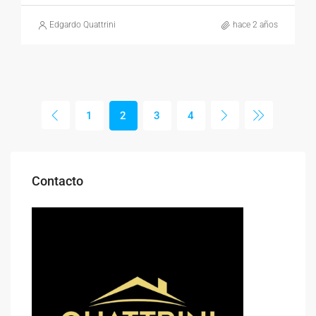
Edgardo Quattrini
hace 2 años
1
2
3
4
Contacto