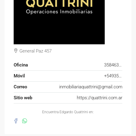
General Paz 457
Oficina
3584632805
Móvil
+5493584168970
Correo
inmobiliariaquattrini@gmail.com
Sitio web
https://quattrini.com.ar
Encuentra Edgardo Quattrini en: